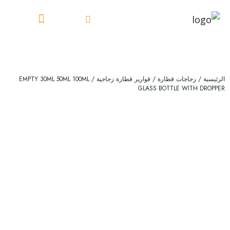
خطي
لى
معرض الصور
الصفحة الرئيسية
لمحتوى
الرئيسية
/
زجاجات قطارة
/
قوارير قطارة زجاجية
/ EMPTY 30ML 50ML 100ML
GLASS BOTTLE WITH DROPPER