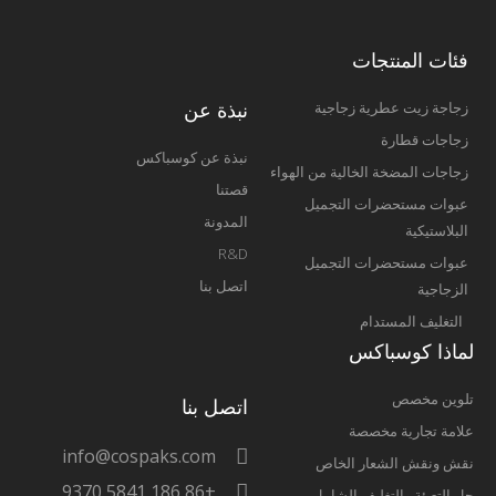
فئات المنتجات
نبذة عن
زجاجة زيت عطرية زجاجية
زجاجات قطارة
نبذة عن كوسباكس
زجاجات المضخة الخالية من الهواء
قصتنا
عبوات مستحضرات التجميل
المدونة
البلاستيكية
R&D
عبوات مستحضرات التجميل
اتصل بنا
الزجاجية
التغليف المستدام
لماذا كوسباكس
تلوين مخصص
اتصل بنا
علامة تجارية مخصصة
info@cospaks.com
نقش ونقش الشعار الخاص
+86 186 5841 9370
حل التعبئة والتغليف الشامل