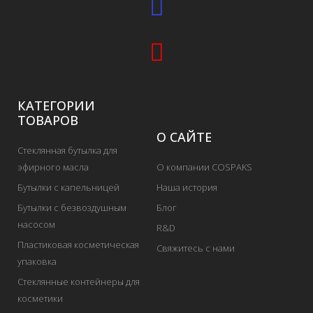
КАТЕГОРИИ
ТОВАРОВ
О САЙТЕ
Стеклянная бутылка для
эфирного масла
О компании COSPAKS
Бутылки с капельницей
Наша история
Бутылки с безвоздушным
Блог
насосом
R&D
Пластиковая косметическая
Свяжитесь с нами
упаковка
Стеклянные контейнеры для
косметики