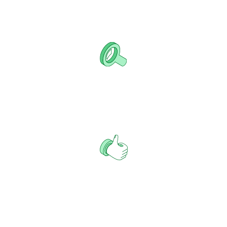
service auxquels vous pouvez faire confiance.
A partir de 100 pièces
Des solutions spécifiques à l'industrie pour maximiser les
décisions d'achat des clients.
Plusieurs options de bouteilles en stock
Des solutions conçues par des experts pour maximiser la
notoriété et la reconnaissance de la marque.