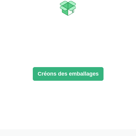
L'expérience de la bouteille éternelle
Dépassez les attentes de vos clients grâce à des expériences
d'unboxing exceptionnelles.
Créons des emballages