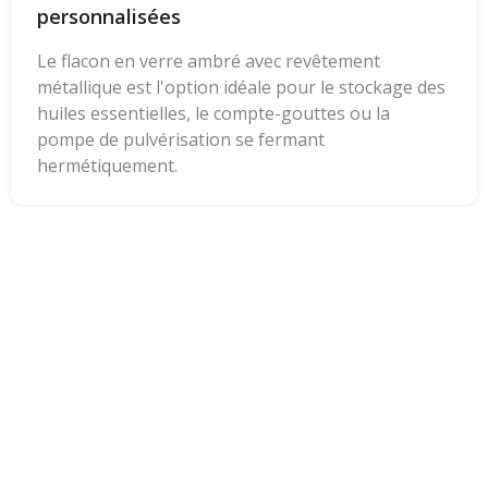
personnalisées
Le flacon en verre ambré avec revêtement
métallique est l'option idéale pour le stockage des
huiles essentielles, le compte-gouttes ou la
pompe de pulvérisation se fermant
hermétiquement.
Soutien aux petites
entreprises
Obtenez un emballage personnalisé efficace, sans
avoir à lever le petit doigt, avec une qualité et un