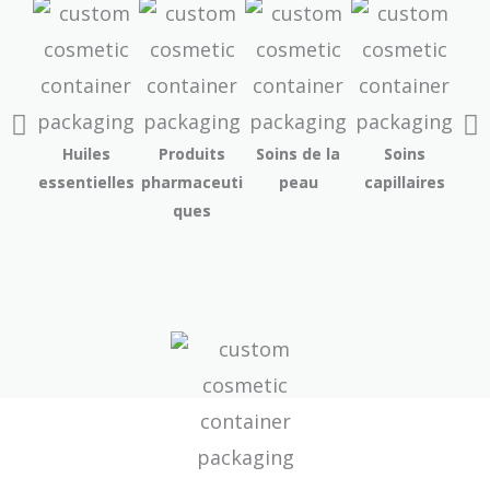
Huiles
Produits
Soins de la
Soins
Soi
essentielles
pharmaceuti
peau
capillaires
ba
ques