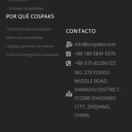
Envases sostenibles
POR QUÉ COSPAKS
Coloración personalizada
CONTACTO
Marca personalizada
info@cospaks.com
Logotipo privado en relieve
+86 186 5841 9370
Solución integral de envasado
+86-575-82266722
NO. 273,YUEXIU
MIDDLE ROAD,
SHANGYU DISTRICT,
312300 SHAOXING
CITY, ZHEJIANG,
CHINA.