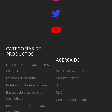
CATEGORÍAS DE
PRODUCTOS
ACERCA DE
Frasco de vidrio para aceites
esenciales
Acerca de COSPAKS
Frascos cuentagotas
Nuestra historia
Botellas con bomba sin aire
Blog
Envases de plástico para
R&D
cosméticos
Contacte con nosotros
Recipientes de vidrio para
cosméticos