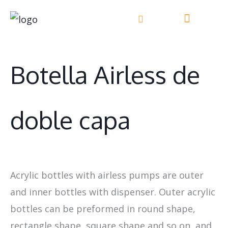
Ir
al
Acerca de
Contacte con nosotros
contenido
Botella Airless de
doble capa
Acrylic bottles with airless pumps are outer
and inner bottles with dispenser. Outer acrylic
bottles can be preformed in round shape,
rectangle shape, square shape and so on, and