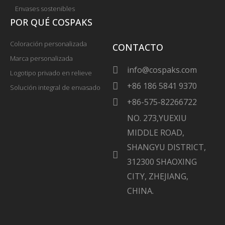
Envases sostenibles
POR QUÉ COSPAKS
Coloración personalizada
CONTACTO
Marca personalizada
info@cospaks.com
Logotipo privado en relieve
+86 186 5841 9370
Solución integral de envasado
+86-575-82266722
NO. 273,YUEXIU
MIDDLE ROAD,
SHANGYU DISTRICT,
312300 SHAOXING
CITY, ZHEJIANG,
CHINA.