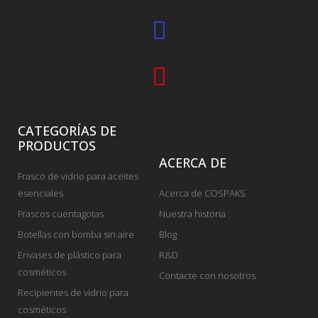
CATEGORÍAS DE
PRODUCTOS
ACERCA DE
Frasco de vidrio para aceites
esenciales
Acerca de COSPAKS
Frascos cuentagotas
Nuestra historia
Botellas con bomba sin aire
Blog
Envases de plástico para
R&D
cosméticos
Contacte con nosotros
Recipientes de vidrio para
cosméticos